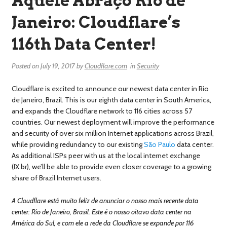
Aquele Abraço Rio de
Janeiro: Cloudflare’s
116th Data Center!
Posted on
July 19, 2017
by
Cloudflare.com
in
Security
Cloudflare is excited to announce our newest data center in Rio
de Janeiro, Brazil. This is our eighth data center in South America,
and expands the Cloudflare network to 116 cities across 57
countries. Our newest deployment will improve the performance
and security of over six million Internet applications across Brazil,
while providing redundancy to our existing
São Paulo
data center.
As additional ISPs peer with us at the local internet exchange
(IX.br), we’ll be able to provide even closer coverage to a growing
share of Brazil Internet users.
A Cloudflare está muito feliz de anunciar o nosso mais recente data
center: Rio de Janeiro, Brasil. Este é o nosso oitavo data center na
América do Sul, e com ele a rede da Cloudflare se expande por 116